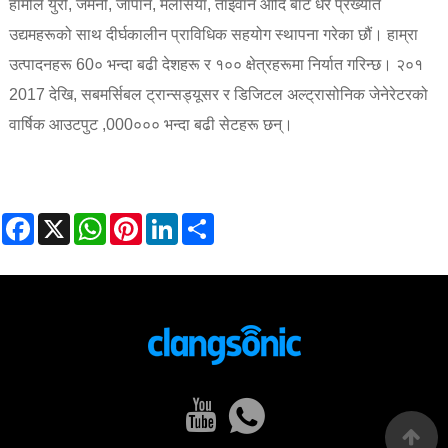
हामीले युरो, जर्मनी, जापान, मलेसिया, ताइवान आदि बाट धेरै प्रख्यात
उद्यमहरूको साथ दीर्घकालीन प्राविधिक सहयोग स्थापना गरेका छौं। हाम्रा
उत्पादनहरू 60० भन्दा बढी देशहरू र १०० क्षेत्रहरूमा निर्यात गरिन्छ। २०१
2017 देखि, सबमर्सिबल ट्रान्सड्यूसर र डिजिटल अल्ट्रासोनिक जेनेरेटरको
वार्षिक आउटपुट ,000००० भन्दा बढी सेटहरू छन्।
Facebook
X
WhatsApp
Pinterest
LinkedIn
Share