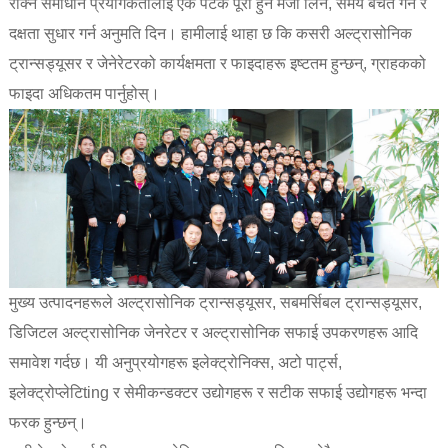
रोक्ने समाधान प्रयोगकर्तालाई एक पटक पूरा हुने मजा लिन, समय बचत गर्न र
दक्षता सुधार गर्न अनुमति दिन। हामीलाई थाहा छ कि कसरी अल्ट्रासोनिक
ट्रान्सड्यूसर र जेनेरेटरको कार्यक्षमता र फाइदाहरू इष्टतम हुन्छन्, ग्राहकको
फाइदा अधिकतम पार्नुहोस्।
मुख्य उत्पादनहरूले अल्ट्रासोनिक ट्रान्सड्यूसर, सबमर्सिबल ट्रान्सड्यूसर,
डिजिटल अल्ट्रासोनिक जेनरेटर र अल्ट्रासोनिक सफाई उपकरणहरू आदि
समावेश गर्दछ। यी अनुप्रयोगहरू इलेक्ट्रोनिक्स, अटो पार्ट्स,
इलेक्ट्रोप्लेटिting र सेमीकन्डक्टर उद्योगहरू र सटीक सफाई उद्योगहरू भन्दा
फरक हुन्छन्।