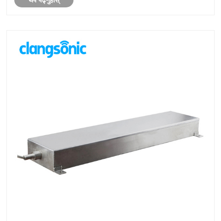
थप पढ्नुहोस्