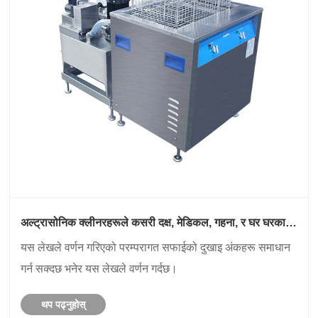
अल्ट्रासोनिक क्लीनरहरूले कसरी दक्ष, मेडिकल, गहना, र घर घरका
क्षेत्रहरूमा दक्ष, सुरक्षित सफाई समाधानहरू प्रदान गर्दछ?
यस लेखले वर्णन गरिएको परम्परागत सफाईको दुखाइ अंकहरू समाधान
गर्न सक्दछ भनेर यस लेखले वर्णन गर्दछ।
थप पढ्नुहोस्