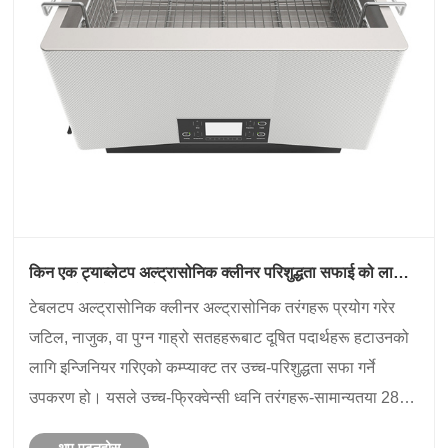
किन एक ट्याब्लेटप अल्ट्रासोनिक क्लीनर परिशुद्धता सफाई को लागी
रुचाइएको छनोट बनिरहेको छ?
टेबलटप अल्ट्रासोनिक क्लीनर अल्ट्रासोनिक तरंगहरू प्रयोग गरेर
जटिल, नाजुक, वा पुग्न गाह्रो सतहहरूबाट दूषित पदार्थहरू हटाउनको
लागि इन्जिनियर गरिएको कम्प्याक्ट तर उच्च-परिशुद्धता सफा गर्ने
उपकरण हो। यसले उच्च-फ्रिक्वेन्सी ध्वनि तरंगहरू-सामान्यतया 28-
80 kHz को बीचमा-एक ट्रान्सड्यूसर मार्फत, तरल सफाई समाध......