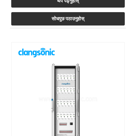
थप पढ्नुहोस्
सोधपुछ पठाउनुहोस्