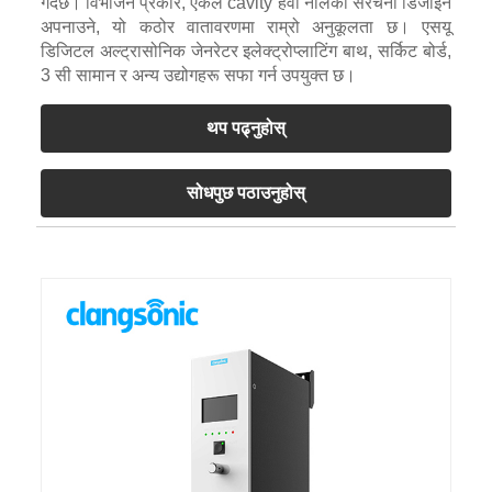
गर्दछ। विभाजन प्रकार, एकल cavity हवा नलिका संरचना डिजाइन
अपनाउने, यो कठोर वातावरणमा राम्रो अनुकूलता छ। एसयू
डिजिटल अल्ट्रासोनिक जेनरेटर इलेक्ट्रोप्लाटिंग बाथ, सर्किट बोर्ड,
3 सी सामान र अन्य उद्योगहरू सफा गर्न उपयुक्त छ।
थप पढ्नुहोस्
सोधपुछ पठाउनुहोस्