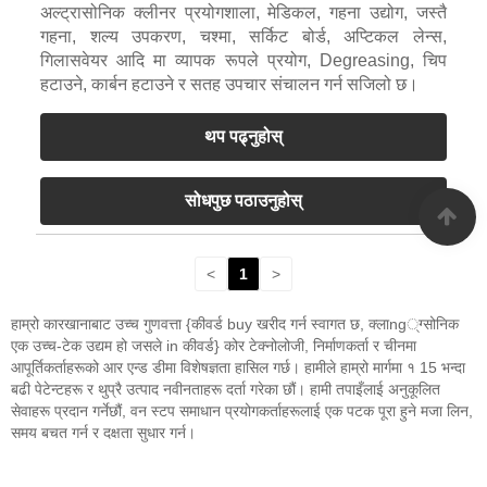
अल्ट्रासोनिक क्लीनर प्रयोगशाला, मेडिकल, गहना उद्योग, जस्तै
गहना, शल्य उपकरण, चश्मा, सर्किट बोर्ड, अप्टिकल लेन्स,
गिलासवेयर आदि मा व्यापक रूपले प्रयोग, Degreasing, चिप
हटाउने, कार्बन हटाउने र सतह उपचार संचालन गर्न सजिलो छ।
थप पढ्नुहोस्
सोधपुछ पठाउनुहोस्
<
1
>
हाम्रो कारखानाबाट उच्च गुणवत्ता {कीवर्ड buy खरीद गर्न स्वागत छ, क्लाng्ग्सोनिक
एक उच्च-टेक उद्यम हो जसले in कीवर्ड} कोर टेक्नोलोजी, निर्माणकर्ता र चीनमा
आपूर्तिकर्ताहरूको आर एन्ड डीमा विशेषज्ञता हासिल गर्छ। हामीले हाम्रो मार्गमा १ 15 भन्दा
बढी पेटेन्टहरू र थुप्रै उत्पाद नवीनताहरू दर्ता गरेका छौं। हामी तपाइँलाई अनुकूलित
सेवाहरू प्रदान गर्नेछौं, वन स्टप समाधान प्रयोगकर्ताहरूलाई एक पटक पूरा हुने मजा लिन,
समय बचत गर्न र दक्षता सुधार गर्न।