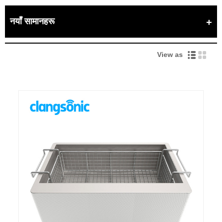
नयाँ सामानहरू
View as