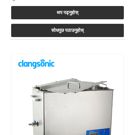
थप पढ्नुहोस्
सोधपुछ पठाउनुहोस्