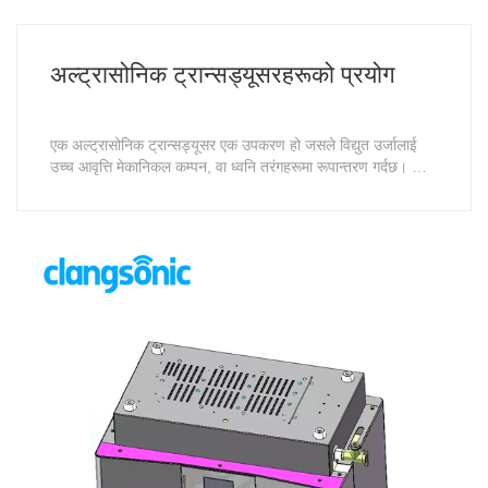
अल्ट्रासोनिक ट्रान्सड्यूसरहरूको प्रयोग
एक अल्ट्रासोनिक ट्रान्सड्यूसर एक उपकरण हो जसले विद्युत उर्जालाई
उच्च आवृत्ति मेकानिकल कम्पन, वा ध्वनि तरंगहरूमा रूपान्तरण गर्दछ। यी
तरंगहरूको फ्रिक्वेन्सीहरू मानव सुनुवाइको दायराभन्दा बाहिर छन् र विभिन्न
उद्योगहरूमा विभिन्न प्रकारका अनुप्रयोगहरूमा प्रयोग गर्न सकिन्छ।