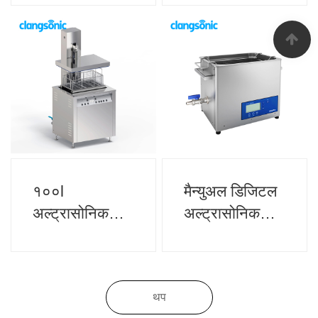
क्लीनर
१००l
मैन्युअल डिजिटल
अल्ट्रासोनिक
अल्ट्रासोनिक
क्लीनर
क्लीनर
थप