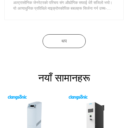
अल्ट्रासोनिक जेनरेटरको परिचय संग औद्योगिक सफाई धेरै सजिलो भयो।
यो अत्याधुनिक प्रविधिले माइक्रोस्कोपिक बबलहरू सिर्जना गर्न उच्च-
फ्रिक्वेन्सी ध्वनि तरंगहरू प्रयोग गर्दछ जसले प्रभावकारी रूपमा विभिन्न
सतहहरू र सामग्रीहरूबाट फोहोर र गन्ध हटाउँछ।
थप
नयाँ सामानहरू