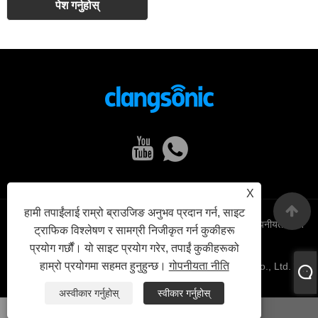
X
हामी तपाईंलाई राम्रो ब्राउजिङ अनुभव प्रदान गर्न, साइट
Links
Sitemap
RSS
XML
गोपनीयता नीति
ट्राफिक विश्लेषण र सामग्री निजीकृत गर्न कुकीहरू
प्रयोग गर्छौं। यो साइट प्रयोग गरेर, तपाईं कुकीहरूको
हाम्रो प्रयोगमा सहमत हुनुहुन्छ।
गोपनीयता नीति
प्रतिलिपि अधिकार © 2022 Yuhuan Clangsonic Ultrasonic Co., Ltd. सबै
अधिकार सुरक्षित।
अस्वीकार गर्नुहोस्
स्वीकार गर्नुहोस्
व्हाट्सएप
इमेल