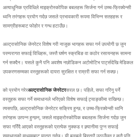
अत्याधुनिक प्रविधिले माइक्रोस्कोपिक बबलहरू सिर्जना गर्न उच्च-फ्रिक्वेन्सी
ध्वनि तरंगहरू प्रयोग गर्दछ जसले प्रभावकारी रूपमा विभिन्न सतहहरू र
सामग्रीहरूबाट फोहोर र गन्ध हटाउँछ।
अल्ट्रासोनिक जेनरेटर विशेष गरी नाजुक भागहरू सफा गर्न उपयोगी छ जुन
परम्परागत सफाई विधिहरू, जस्तै घर्षण स्क्रबिङ वा कठोर रसायनहरू सामना
गर्न सक्दैन। यसले कुनै पनि अवशेष नछोडिकन अटोमोटिभ पार्ट्सदेखि मेडिकल
उपकरणसम्मका वस्तुहरूको दायरा सुरक्षित र राम्ररी सफा गर्न सक्छ।
को प्रयोग गरेर
अल्ट्रासोनिक जेनरेटर
सरल छ। पहिले, सफा गरिनु पर्ने
वस्तुहरू सफा गर्ने समाधानले भरिएको विशेष सफाई ट्याङ्कीमा राखिन्छ।
त्यसपछि, अल्ट्रासोनिक जेनरेटर सक्रिय हुन्छ, र उच्च-फ्रिक्वेन्सी ध्वनि
तरंगहरू उत्पन्न हुन्छन्, जसले माइक्रोस्कोपिक बबलहरू सिर्जना गर्दछ जुन
सफा गरिँदै आएको वस्तुहरूको प्रत्येक नुक्कड र क्र्यानीमा पुग्न सफाई
समाधानको माध्यमबाट यात्रा गर्दछ। यी बुलबुले बिस्तारै उठाउँछन् र कुनै पनि