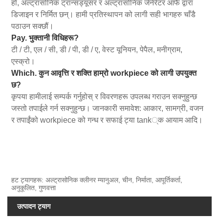
हो, अल्ट्रासोनिक ट्रान्सड्यूसर र अल्ट्रासोनिक जेनेरेटर आफैं द्वारा
डिजाइन र निर्मित छन्। हामी प्रतिस्थापन को लागी सही भागहरु चाँडै
पठाउन सक्छौं।
Pay. भुक्तानी विधिहरू?
टी / टी, एल / सी, डी / पी, डी / ए, वेस्ट यूनियन, पेपैल, मनीग्राम,
एस्क्रो।
Which. कुन आवृत्ति र शक्ति हाम्रो workpiece को लागी उपयुक्त
छ?
कृपया हामीलाई सम्पर्क गर्नुहोस् र विवरणहरू उपलब्ध गराउन सक्नुहुन्छ
जस्तो तपाईले गर्न सक्नुहुन्छ। जानकारी समावेश: आकार, सामग्री, वजन
र तपाईंको workpiece को गन्ध र सफाई ट्या tank्क आयाम आदि।
हट ट्यागहरू: अल्ट्रासोनिक क्लीनर म्यानुअल, चीन, निर्माता, आपूर्तिकर्ता,
अनुकूलित, गुणवत्ता
उत्पादन ट्याग