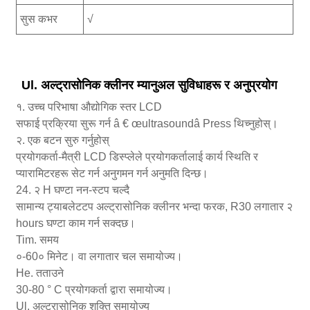
सुस कभर
√
Ul. अल्ट्रासोनिक क्लीनर म्यानुअल सुविधाहरू र अनुप्रयोग
१. उच्च परिभाषा औद्योगिक स्तर LCD
सफाई प्रक्रिया सुरू गर्न â € œultrasoundâ Press थिच्नुहोस्।
२. एक बटन सुरु गर्नुहोस्
प्रयोगकर्ता-मैत्री LCD डिस्प्लेले प्रयोगकर्तालाई कार्य स्थिति र
प्यारामिटरहरू सेट गर्न अनुगमन गर्न अनुमति दिन्छ।
24. २ H घण्टा नन-स्टप चल्दै
सामान्य ट्याबलेटटप अल्ट्रासोनिक क्लीनर भन्दा फरक, R30 लगातार २
hours घण्टा काम गर्न सक्दछ।
Tim. समय
०-60० मिनेट। वा लगातार चल समायोज्य।
He. तताउने
30-80 ° C प्रयोगकर्ता द्वारा समायोज्य।
Ul. अल्ट्रासोनिक शक्ति समायोज्य