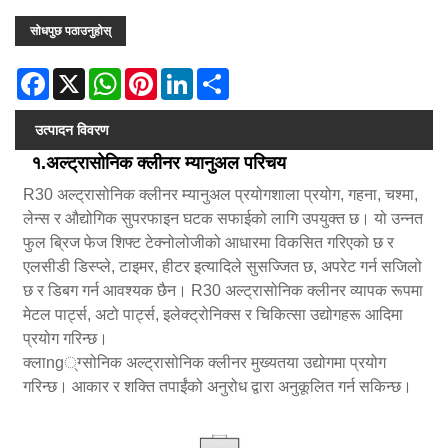
सोधपुछ पठाउनुहोस्
Facebook
X
WhatsApp
Pinterest
LinkedIn
Share
उत्पादन विवरण
१.अल्ट्रासोनिक क्लीनर म्यानुअल परिचय
R30 अल्ट्रासोनिक क्लीनर म्यानुअल प्रयोगशाला प्रयोग, गहना, चश्मा,
लेन्स र औद्योगिक सुपरफाइन घटक सफाईको लागि उपयुक्त छ। यो उन्नत
फुल ब्रिज फेज शिफ्ट टेक्नोलोजीको आधारमा विकसित गरिएको छ र
एलसीडी डिस्प्ले, टाइमर, हीटर इत्यादिले सुसज्जित छ, अपरेट गर्न सजिलो
छ र डिबग गर्न आवश्यक छैन। R30 अल्ट्रासोनिक क्लीनर व्यापक रूपमा
मेटल पार्ट्स, अटो पार्ट्स, इलेक्ट्रोनिक्स र चिकित्सा उद्योगहरू आदिमा
प्रयोग गरिन्छ।
क्लाng्ग्सोनिक अल्ट्रासोनिक क्लीनर मुख्यतया उद्योगमा प्रयोग
गरिन्छ। आकार र शक्ति तपाईंको अनुरोध द्वारा अनुकूलित गर्न सकिन्छ।