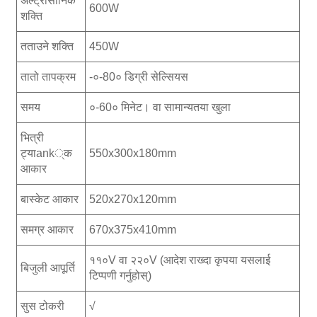
अल्ट्रासोनिक
600W
शक्ति
तताउने शक्ति
450W
तातो तापक्रम
-०-80० डिग्री सेल्सियस
समय
०-60० मिनेट। वा सामान्यतया खुला
भित्री
ट्याank्क
550x300x180mm
आकार
बास्केट आकार
520x270x120mm
समग्र आकार
670x375x410mm
११०V वा २२०V (आदेश राख्दा कृपया यसलाई
बिजुली आपूर्ति
टिप्पणी गर्नुहोस्)
सुस टोकरी
√