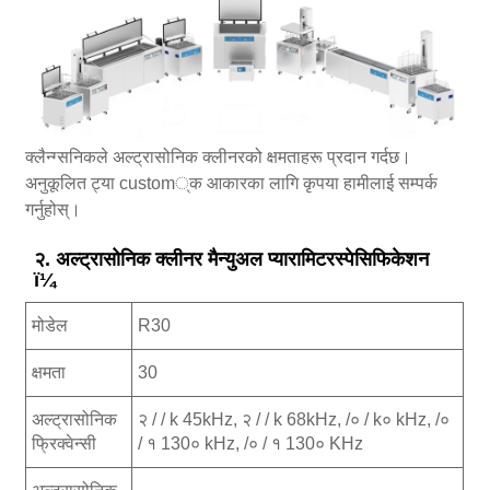
क्लैन्ग्सनिकले अल्ट्रासोनिक क्लीनरको क्षमताहरू प्रदान गर्दछ।
अनुकूलित ट्या custom्क आकारका लागि कृपया हामीलाई सम्पर्क
गर्नुहोस्।
२. अल्ट्रासोनिक क्लीनर मैन्युअल प्यारामिटरस्पेसिफिकेशन
ï¼
मोडेल
R30
क्षमता
30
अल्ट्रासोनिक
२ / / k 45kHz, २ / / k 68kHz, /० / k० kHz, /०
फ्रिक्वेन्सी
/ १ 130० kHz, /० / १ 130० KHz