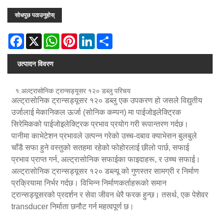
सोधपुछ पठाउनुहोस्
Facebook
X
WhatsApp
Pinterest
LinkedIn
Share
उत्पादन विवरण
१.अल्ट्रासोनिक ट्रान्सड्यूसर १२० डब्लु परिचय
अल्ट्रासोनिक ट्रान्सड्यूसर १२० डब्लु एक उपकरण हो जसले विद्युतीय
उर्जालाई मेकानिकल ऊर्जा (सोनिक कम्पन) मा पाईजोइलेक्ट्रिक
सिरेमिकको पाईजोइलेक्ट्रिक प्रभाव प्रयोग गरी रूपान्तरण गर्दछ।
पानीमा काभेटेशन प्रभावले उत्पन्न गरेको उच्च-दबाव क्याभेसन बुलबुले
चाँडै सफा हुने वस्तुको सतहमा रहेको फोहोरलाई छीलो पार्छ, सफाई
प्रभाव प्राप्त गर्न, अल्ट्रासोनिक सफाईका फाइदाहरू, र उच्च सफाई।
अल्ट्रासोनिक ट्रान्सड्यूसर १२० डब्ल्यू को गुणस्तर सामग्री र निर्माण
प्रक्रियामा निर्भर गर्दछ। विभिन्न निर्माणकर्ताहरूको समान
ट्रान्सड्यूसरको प्रदर्शन र सेवा जीवन धेरै फरक हुन्छ। तसर्थ, एक पेशेवर
transducer निर्माता छनौट गर्न महत्वपूर्ण छ।