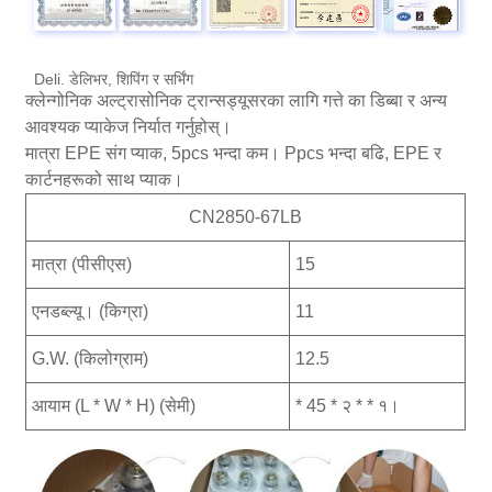
Deli. डेलिभर, शिपिंग र सर्भिंग
क्लेन्गोनिक अल्ट्रासोनिक ट्रान्सड्यूसरका लागि गत्ते का डिब्बा र अन्य
आवश्यक प्याकेज निर्यात गर्नुहोस्।
मात्रा EPE संग प्याक, 5pcs भन्दा कम। Ppcs भन्दा बढि, EPE र
कार्टनहरूको साथ प्याक।
CN2850-67LB
मात्रा (पीसीएस)
15
एनडब्ल्यू। (किग्रा)
11
G.W. (किलोग्राम)
12.5
आयाम (L * W * H) (सेमी)
* 45 * २ * * १।