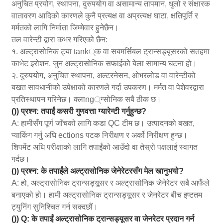
अनुचित प्रयोग, स्थापना, दुरुपयोग वा असामान्य तापमान, धुलो र संक्षारक
वातावरण आदिको कारणले कुनै प्रत्यक्ष वा अप्रत्यक्ष घाटा, क्षतिपूर्ति र
मर्मतको लागि निर्माता जिम्मेवार हुनेछैन।
तल वारेन्टी द्वारा कभर गरिएको छैन:
१. अल्ट्रासोनिक ट्या tank्क वा सबमर्सिबल ट्रान्सड्यूसरको सतहमा
काभेट इरोशन, जुन अल्ट्रासोनिक सफाईको बेला सामान्य घटना हो।
२. दुरुपयोग, अनुचित स्थापना, अल्टरनेसन, ओभरलोड वा वारेन्टीको
बखत सावधानीको उपेक्षाको कारणले गर्दा उपकरण। मर्मत वा पेशेवरद्वारा
प्रतिस्थापन गरिनेछ। क्लाng्ग्सोनिक सबै ठीक छ।
()) प्रश्न: तपाईं कसरी गुणवत्ता ग्यारेन्टी गर्नुहुन्छ?
A: हामीसँग पूर्ण जाँचको लागि कडा QC टीम छ। उत्पादनको बखत,
प्याकिंग गर्नु अघि ections पटक निरीक्षण र अर्को निरीक्षण हुन्छ।
शिपमेंट अघि परीक्षाको लागि तपाईंको आउँदो वा तेस्रो पक्षलाई स्वागत
गर्दछ।
()) प्रश्न: के तपाईंले अल्ट्रासोनिक जेनेरेटरसँग मेल खानुभयो?
A: हो, अल्ट्रासोनिक ट्रान्सड्यूसर र अल्ट्रासोनिक जेनेरेटर सबै आफैंले
बनाएको हो। हामी अल्ट्रासोनिक ट्रान्सड्यूसर र जेनरेटर बीच इष्टतम
ट्युनिंग सुनिश्चित गर्न सक्दछौं।
()) Q: के तपाईं अल्ट्रासोनिक ट्रान्सड्यूसर वा जेनरेटर प्रदान गर्न