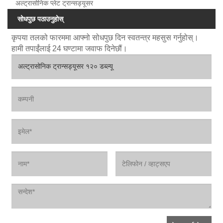
अल्ट्रासोनिक प्लेट ट्रान्सड्यूसर
सोधपुछ पठाउनुहोस्
कृपया तलको फारममा आफ्नो सोधपुछ दिन स्वतन्त्र महसुस गर्नुहोस्।
हामी तपाईंलाई 24 घण्टामा जवाफ दिनेछौं।