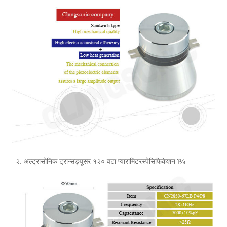
२. अल्ट्रासोनिक ट्रान्सड्यूसर १२० वटा प्यारामिटरस्पेसिफिकेशन ï¼