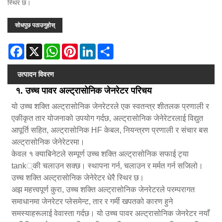
स्थिर छ।
सोधपुछ पठाउनुहोस्
Facebook
X
WhatsApp
Pinterest
LinkedIn
Share
उत्पादन विवरण
१. उच्च पावर अल्ट्रासोनिक जेनरेटर परिचय
यो उच्च शक्ति अल्ट्रासोनिक जेनरेटरले एक स्वतन्त्र शीतलक प्रणाली र
एकीकृत तार योजनाको उपयोग गर्दछ, अल्ट्रासोनिक जेनेरेटरलाई विद्युत
आपूर्ति सहित, अल्ट्रासोनिक HF केबल, नियन्त्रण प्रणाली र संचार बस
अल्ट्रासोनिक जेनेरेटरमा।
केवल १ क्याबिनेटले सम्पूर्ण उच्च शक्ति अल्ट्रासोनिक सफाई ट्या
tank्की चलाउन सक्छ। स्थापना गर्न, चलाउन र मर्मत गर्न सजिलो।
उच्च शक्ति अल्ट्रासोनिक जेनेरेटर धेरै स्थिर छ।
अझ महत्त्वपूर्ण कुरा, उच्च शक्ति अल्ट्रासोनिक जेनरेटरले परम्परागत
समाधानमा जेनरेटर प्लेसमेन्ट, तार र गर्मी खपतको कारण हुने
समस्याहरूलाई वेवास्ता गर्दछ। यो उच्च पावर अल्ट्रासोनिक जेनरेटर नयाँ