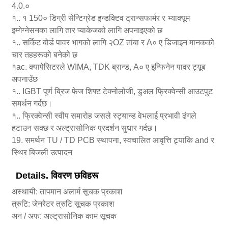
4.0.०
१.. १ 150० डिग्री सेन्टिग्रेड इन्डक्टिव ट्रान्सफार्मर र भ्याक्यूम
इम्गेग्नेसनका लागि तार प्याकेजको लागि अपनाइएको छ
१.. सर्किट बोर्ड पावर भागको लागि २OZ तांबा र A० ए डिजाइन मानकको
चार तहहरूको बनेको छ
१ac. क्यापेसिटरले WIMA, TDK ब्रान्ड, A० ए इन्फिनेन पावर ट्यूब
अपनाउँछ
१.. IGBT पूर्ण ब्रिज फेज शिफ्ट टेक्नोलोजी, डुअल फ्रिक्वेन्सी आउटपुट
समर्थन गर्दछ।
१.. फ्रिक्वेन्सी स्वीप समारोह जसले स्ट्यान्ड वेभलाई प्रभावी ढंगले
हटाउन सक्छ र अल्ट्रासोनिक प्रदर्शन सुधार गर्दछ।
19. समर्थन TU / TD PCB स्थापना, स्वचालित आवृत्ति ट्र्याकि and र
स्थिर बिजली उत्पादन
Details. विवरण छविहरू
अस्थायी: तापमान अलार्म सूचक प्रकाश
त्रुटि: जेनरेटर त्रुटि सूचक प्रकाश
अन / अफ: अल्ट्रासोनिक काम सूचक