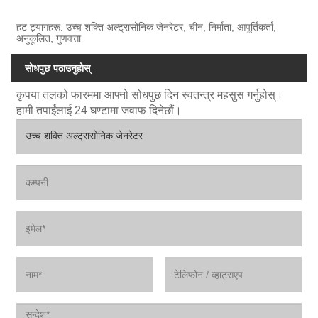
हट ट्यागहरू: उच्च शक्ति अल्ट्रासोनिक जेनरेटर, चीन, निर्माता, आपूर्तिकर्ता,
अनुकूलित, गुणवत्ता
सोधपुछ पठाउनुहोस्
कृपया तलको फारममा आफ्नो सोधपुछ दिन स्वतन्त्र महसुस गर्नुहोस्।
हामी तपाईंलाई 24 घण्टामा जवाफ दिनेछौं।