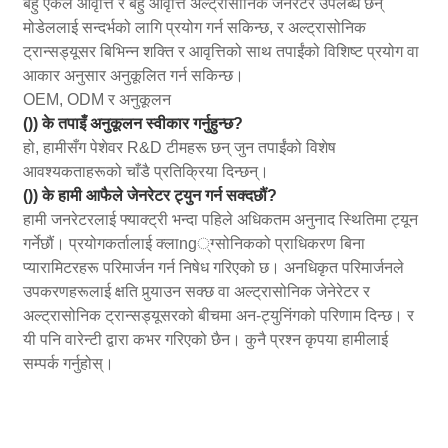
बहु एकल आवृत्ति र बहु ​​आवृत्ति अल्ट्रासोनिक जेनेरेटर उपलब्ध छन्
मोडेललाई सन्दर्भको लागि प्रयोग गर्न सकिन्छ, र अल्ट्रासोनिक
ट्रान्सड्यूसर बिभिन्न शक्ति र आवृत्तिको साथ तपाईंको विशिष्ट प्रयोग वा
आकार अनुसार अनुकूलित गर्न सकिन्छ।
OEM, ODM र अनुकूलन
()) के तपाइँ अनुकूलन स्वीकार गर्नुहुन्छ?
हो, हामीसँग पेशेवर R&D टीमहरू छन् जुन तपाईंको विशेष
आवश्यकताहरूको चाँडै प्रतिक्रिया दिन्छन्।
()) के हामी आफैले जेनरेटर ट्युन गर्न सक्दछौं?
हामी जनरेटरलाई फ्याक्ट्री भन्दा पहिले अधिकतम अनुनाद स्थितिमा ट्यून
गर्नेछौं। प्रयोगकर्तालाई क्लाng्ग्सोनिकको प्राधिकरण बिना
प्यारामिटरहरू परिमार्जन गर्न निषेध गरिएको छ। अनधिकृत परिमार्जनले
उपकरणहरूलाई क्षति पुर्‍याउन सक्छ वा अल्ट्रासोनिक जेनेरेटर र
अल्ट्रासोनिक ट्रान्सड्यूसरको बीचमा अन-ट्युनिंगको परिणाम दिन्छ। र
यी पनि वारेन्टी द्वारा कभर गरिएको छैन। कुनै प्रश्न कृपया हामीलाई
सम्पर्क गर्नुहोस्।