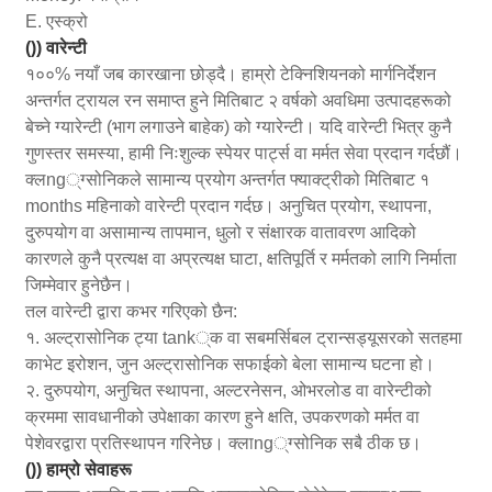
E. एस्क्रो
()) वारेन्टी
१००% नयाँ जब कारखाना छोड्दै। हाम्रो टेक्निशियनको मार्गनिर्देशन
अन्तर्गत ट्रायल रन समाप्त हुने मितिबाट २ वर्षको अवधिमा उत्पादहरूको
बेच्ने ग्यारेन्टी (भाग लगाउने बाहेक) को ग्यारेन्टी। यदि वारेन्टी भित्र कुनै
गुणस्तर समस्या, हामी निःशुल्क स्पेयर पार्ट्स वा मर्मत सेवा प्रदान गर्दछौं।
क्लng्ग्सोनिकले सामान्य प्रयोग अन्तर्गत फ्याक्ट्रीको मितिबाट १
months महिनाको वारेन्टी प्रदान गर्दछ। अनुचित प्रयोग, स्थापना,
दुरुपयोग वा असामान्य तापमान, धुलो र संक्षारक वातावरण आदिको
कारणले कुनै प्रत्यक्ष वा अप्रत्यक्ष घाटा, क्षतिपूर्ति र मर्मतको लागि निर्माता
जिम्मेवार हुनेछैन।
तल वारेन्टी द्वारा कभर गरिएको छैन:
१. अल्ट्रासोनिक ट्या tank्क वा सबमर्सिबल ट्रान्सड्यूसरको सतहमा
काभेट इरोशन, जुन अल्ट्रासोनिक सफाईको बेला सामान्य घटना हो।
२. दुरुपयोग, अनुचित स्थापना, अल्टरनेसन, ओभरलोड वा वारेन्टीको
क्रममा सावधानीको उपेक्षाका कारण हुने क्षति, उपकरणको मर्मत वा
पेशेवरद्वारा प्रतिस्थापन गरिनेछ। क्लाng्ग्सोनिक सबै ठीक छ।
()) हाम्रो सेवाहरू