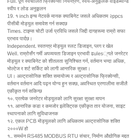
Full. पूर्ण स्वचालित फ्रिक्वेन्सी नियन्त्रण, स्वयं-अनुकूलक वाइडब्यान्ड
स्वीप र लोड अनुकूलन
19. १ inch इन्च नेटवर्क मानक क्याबिनेट जसले अधिकतम २ppcs
पीसीबी मोड्युल समावेश गर्न सक्दछ
Times. टाइम्स चोटी उर्जा प्रविधि जसले जिद्दी दागहरूमा राम्रो सफा
प्रभाव पार्दछ।
Independent. स्वतन्त्र मोड्युल स्लट डिजाइन, प्लग र खेल
Well. राम्रोसँग गर्मी अपव्ययता डिजाइन प्रभावी ढules्गले जनरेटर
मोड्युल र क्याबिनेट को शीतलता सुनिश्चित गर्न, वर्तमान भन्दा अधिक,
भोल्टेज र शर्ट सर्किट को लागी आन्तरिक सुरक्षा।
Ul। अल्ट्रासोनिक शक्ति समायोज्य र अल्ट्रासोनिक फ्रिक्वेन्सी,
वर्तमान वर्तमान आदि पढ्न योग्य हुन सक्छ, अवस्थित प्रणालीमा सजीलै
एकीकृत गर्न सकिन्छ
१०. प्रत्येक जनरेटर मोड्युलको लागि सुरक्षा सुरक्षा मापन
११. आन्तरिक कडा र कमजोर इलेक्ट्रिक एकीकृत तार योजना, साइट
स्थापनाको लागि सुविधाजनक
१२. एकल PCB मोड्युलको लागि अधिकतम अल्ट्रासोनिक शक्ति
२०००W हो
१.. समर्थन RS485 MODBUS RTU संचार, निर्माण औद्योगिक मद्दत