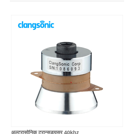
अल्ट्रासोनिक ट्रान्सड्यूसर 40khz