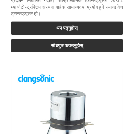
प्रदर्शन निर्धारित गर्दछ। अल्ट्रासोनिक ट्रान्सड्यूसर २०khz
म्याग्नेटोस्ट्रक्टिभ संरचना बाहेक सामान्यतया प्रयोग हुने स्यान्डविच
ट्रान्सड्यूसर हो।
थप पढ्नुहोस्
सोधपुछ पठाउनुहोस्