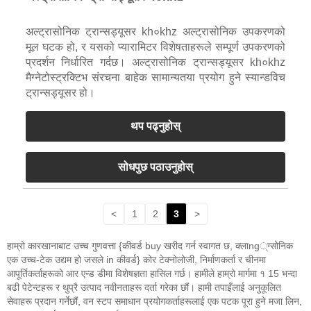
अल्ट्रासोनिक ट्रान्सड्यूसर kh०khz अल्ट्रासोनिक उपकरणको
मूल घटक हो, र यसको प्यारामिटर विशेषताहरूले सम्पूर्ण उपकरणको
प्रदर्शन निर्धारित गर्दछ। अल्ट्रासोनिक ट्रान्सड्यूसर kh०khz
मैग्नेटोस्ट्रक्टिभ संरचना बाहेक सामान्यतया प्रयोग हुने स्यान्डविच
ट्रान्सड्यूसर हो।
थप पढ्नुहोस्
सोधपुछ पठाउनुहोस्
<
1
2
3
>
हाम्रो कारखानाबाट उच्च गुणवत्ता {कीवर्ड buy खरीद गर्न स्वागत छ, क्लाng्ग्सोनिक
एक उच्च-टेक उद्यम हो जसले in कीवर्ड} कोर टेक्नोलोजी, निर्माणकर्ता र चीनमा
आपूर्तिकर्ताहरूको आर एन्ड डीमा विशेषज्ञता हासिल गर्छ। हामीले हाम्रो मार्गमा १ 15 भन्दा
बढी पेटेन्टहरू र थुप्रै उत्पाद नवीनताहरू दर्ता गरेका छौं। हामी तपाइँलाई अनुकूलित
सेवाहरू प्रदान गर्नेछौं, वन स्टप समाधान प्रयोगकर्ताहरूलाई एक पटक पूरा हुने मजा लिन,