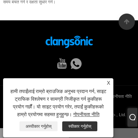
समय बचत गर्न र दक्षता सुधार गर्न।
X
हामी तपाईंलाई राम्रो ब्राउजिङ अनुभव प्रदान गर्न, साइट
Links
Sitemap
RSS
XML
गोपनीयता नीति
ट्राफिक विश्लेषण र सामग्री निजीकृत गर्न कुकीहरू
प्रयोग गर्छौं। यो साइट प्रयोग गरेर, तपाईं कुकीहरूको
हाम्रो प्रयोगमा सहमत हुनुहुन्छ।
गोपनीयता नीति
प्रतिलिपि अधिकार © 2022 Yuhuan Clangsonic Ultrasonic Co., Ltd. सबै
अधिकार सुरक्षित।
अस्वीकार गर्नुहोस्
स्वीकार गर्नुहोस्
व्हाट्सएप
इमेल